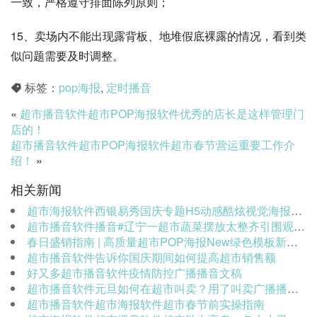
一致，严格遵守排面陈列原则；
15、卖场内不能出现露背板、地堆假底裸露的情况，看到类
似问题需要及时调整。
标签：
pop海报
,
定时播音
«
超市播音软件超市POP海报软件优秀的店长是这样管理门
店的！
超市播音软件超市POP海报软件超市春节营运重要工作介
绍！
»
相关新闻
超市海报软件西银易秀国庆专题H5动感酷炫视觉海报，让超市国庆营销轻而易举！
超市播音软件播音#辽宁一超市蔬菜摆放太整齐引围观#，网友：店主是不是退伍军人？
春日盛销指南 | 高质量超市POP海报New绿色模板新鲜送达
超市播音软件告诉你国庆期间如何提高超市销售额
好又多超市播音软件疫情防控广播播音文稿
超市播音软件元旦如何在超市叫卖？用了叫卖广播播音的不仅能活跃卖场气氛还能提升大约8%的销量！
超市播音软件超市海报软件超市春节前实操指南