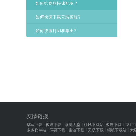
如何给商品快速配图？
如何快速下载云端模版?
如何快速打印和导出?
友情链接
华军下载
|
极速下载
|
系统天堂
|
旋风下载站
|
极速下载
|
121
多多软件站
|
偶要下载
|
雷达下载
|
天极下载
|
领航下载站
|
大