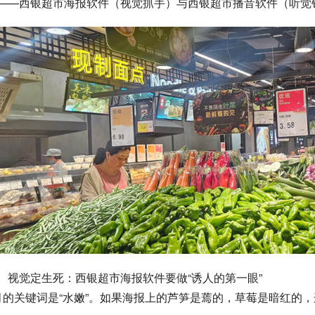
——西银超市海报软件（视觉抓手）与西银超市播音软件（听觉
、视觉定生死：西银超市海报软件要做“诱人的第一眼”
月的关键词是“水嫩”。如果海报上的芦笋是蔫的，草莓是暗红的