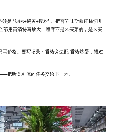
是 “浅绿+鹅黄+樱粉” 。把普罗旺斯西红柿切开
全部用高清特写放大。顾客不是来买菜的，是来买
要只写价格。要写场景：香椿旁边配“香椿炒蛋，错过
”——把听觉引流的任务交给下一环。