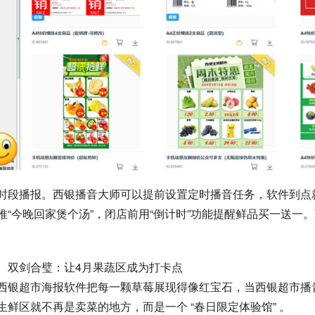
时段播报。西银播音大师可以提前设置定时播音任务，软件到点就
推“今晚回家煲个汤”，闭店前用“倒计时”功能提醒鲜品买一送
。
、双剑合璧：让4月果蔬区成为打卡点
西银超市海报软件把每一颗草莓展现得像红宝石，当西银超市播
生鲜区就不再是卖菜的地方，而是一个 “春日限定体验馆” 。