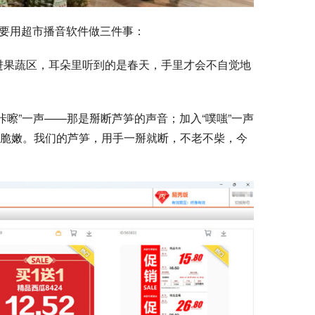
月要用超市播音软件做三件事：
进果蔬区，耳朵里听到的是春天，手里才会不自觉地
咔嚓”一声——那是掰断芦笋的声音；加入“噗嗤”一声
的脆嫩。我们的芦笋，用手一掰就断，不老不柴，今