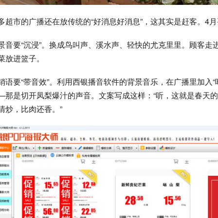
多超市的广播还在放传统的“好消息好消息”，这其实是赶客。4
景音要“沉浸”。换成鸟叫声、溪水声、轻快的尤克里里。顾客走
菜放进篮子。
销语要“带音效”。利用西银播音软件的背景音乐，在广播里加入“
—那是切开凤梨爆汁的声音。文案写成这样：“听，这就是春天
清炒，比肉还香。”