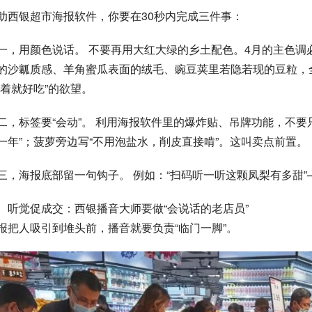
助西银超市海报软件，你要在30秒内完成三件事：
一，用颜色说话。 不要再用大红大绿的乡土配色。4月的主色调必须
的沙瓤质感、羊角蜜瓜表面的绒毛、豌豆荚里若隐若现的豆粒，
看着就好吃”的欲望。
二，标签要“会动”。 利用海报软件里的爆炸贴、吊牌功能，不
一年”；菠萝旁边写“不用泡盐水，削皮直接啃”。这叫卖点前置。
三，海报底部留一句钩子。 例如：“扫码听一听这颗凤梨有多甜
、听觉促成交：西银播音大师要做“会说话的老店员”
报把人吸引到堆头前，播音就要负责“临门一脚”。