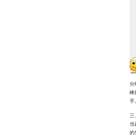
分
峰
手
三
当
的