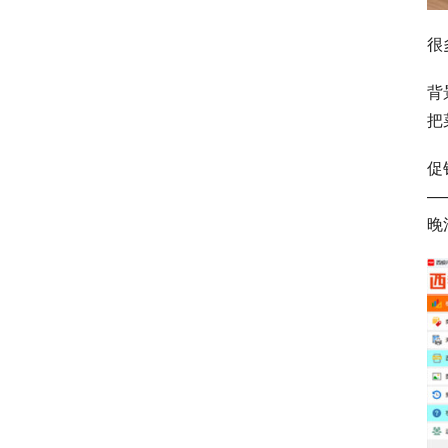
很
背
把
促
—
晚