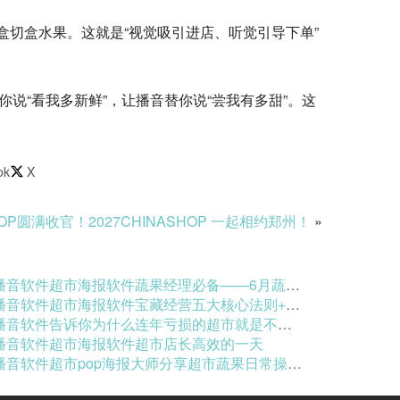
切盒水果。这就是“视觉吸引进店、听觉引导下单”
你说“看我多新鲜”，让播音替你说“尝我有多甜”。这
ok
X
P圆满收官！2027CHINASHOP 一起相约郑州！
»
音软件超市海报软件蔬果经理必备——6月蔬菜品类实操秘籍
软件超市海报软件宝藏经营五大核心法则+高效工具，助你轻松赢战社区零售！
播音软件告诉你为什么连年亏损的超市就是不关门
播音软件超市海报软件超市店长高效的一天
音软件超市pop海报大师分享超市蔬果日常操作的基础方法！