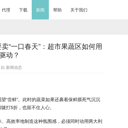
代理
下载
新闻
帮助
关于我们
要卖“一口春天”：超市果蔬区如何用
核驱动？
新闻动态
渴望“尝鲜”。此时的蔬菜如果还裹着保鲜膜死气沉沉
喉咙打5折，也留不住人心。
成本、高效率地制造这种氛围感，必须同时动用两大利