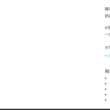
顾
的
4
一
分
«
相