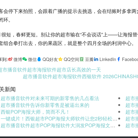
客会停下来拍照，会跟着广播的提示去挑选，会在结账时多拿两盒
闭环。
月很短，春鲜更短。别让你的超市输在“不会说话”上——让海报替
套组合拳打出去，你的果蔬区，就是整个四月全场的利润中心。
享到:
微博
微信
QQ好友
QQ空间
豆瓣
LinkedIn
Facebo
超市播音软件超市海报软件超市店长高效的一天
超市播音软件超市海报软件西银软件 2026CHINASHO
关新闻
超市播音软件对未来可期的新零售的几点看法
超市播
超市播音软件告诉你新零售是被逼出来的
超市播音
西银POP海报大师，简而不凡！
超市
一键成片！西银超市POP海报大师软件让您2秒轻松玩转短视频！
超市
超市播音软件超市POP海报软件大润发POP海报文案，出圈又火了！
超市播