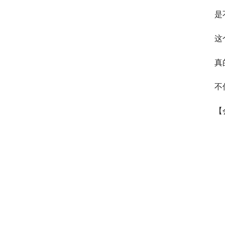
是
这
真
不
【