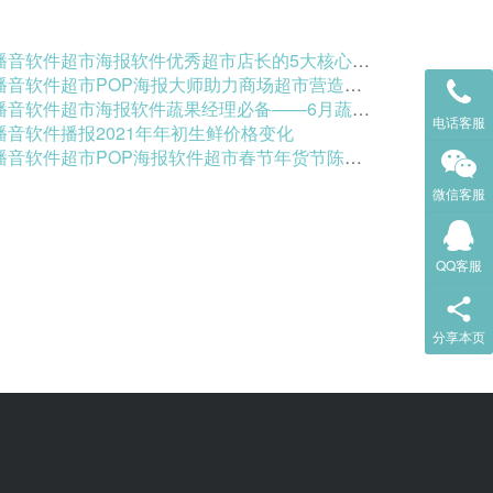
音软件超市海报软件优秀超市店长的5大核心标准，轻松盘活门店生意
音软件超市POP海报大师助力商场超市营造火爆热闹的现场氛围
音软件超市海报软件蔬果经理必备——6月蔬菜品类实操秘籍
电话客服
播音软件播报2021年年初生鲜价格变化
音软件超市POP海报软件超市春节年货节陈列指南（可直接用）
微信客服
QQ客服
分享本页