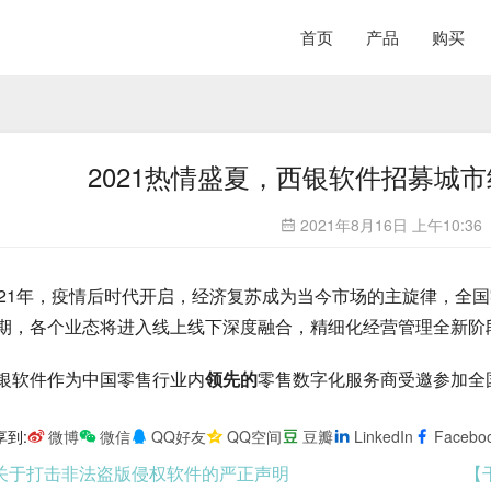
首页
产品
购买
2021热情盛夏，西银软件招募城
2021年8月16日 上午10:36
021年，疫情后时代开启，经济复苏成为当今市场的主旋律，全
期，各个业态将进入线上线下深度融合，精细化经营管理全新阶
银软件作为中国零售行业内
领先的
零售数字化服务商受邀参加全
享到:
微博
微信
QQ好友
QQ空间
豆瓣
LinkedIn
Facebo
关于打击非法盗版侵权软件的严正声明
【