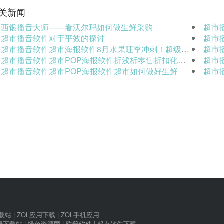
关新闻
西银播音大师——看沃尔玛如何做生鲜采购
超市播
超市播音软件对于平效的探讨
超市播
超市播音软件超市海报软件8月水果旺季冲刺！超级营销Ai利器，轻松引爆超市鲜果销量
超市播
超市播音软件超市POP海报软件折浅析零售折扣化的供应链策略
超市
超市播音软件超市POP海报软件超市如何做好生鲜
超市播
下载站
|
ZOL应用下载
|
ZOL手机应用
唐下载站
|
绿色资源网
|
欧普软件
|
起点软件下载