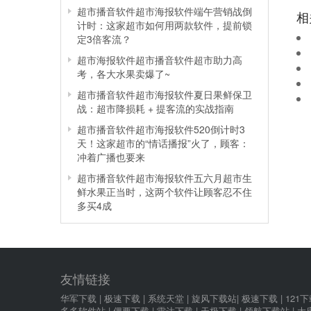
超市播音软件超市海报软件端午营销战倒
相
计时：这家超市如何用两款软件，提前锁
定3倍客流？
超市海报软件超市播音软件超市助力高
考，各大水果卖爆了~
超市播音软件超市海报软件夏日果鲜保卫
战：超市降损耗 + 提客流的实战指南
超市播音软件超市海报软件520倒计时3
天！这家超市的“情话播报”火了，顾客：
冲着广播也要来
超市播音软件超市海报软件五六月超市生
鲜水果正当时，这两个软件让顾客忍不住
多买4成
友情链接
华军下载
|
极速下载
|
系统天堂
|
旋风下载站
|
极速下载
|
121
多多软件站
|
偶要下载
|
雷达下载
|
天极下载
|
领航下载站
|
大