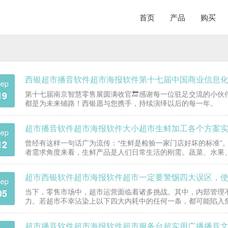
首页
产品
购买
西银超市播音软件超市海报软件第十七届中国商业信息
ep
第十七届南京智慧零售展圆满收官🔚​感谢每一位驻足交流的小
19
都是为未来铺路！西银愿与您携手，持续演绎以后的每一年。
超市播音软件超市海报软件大小超市生鲜加工各个方案
ep
曾经有这样一句话广为流传：“生鲜是检验一家门店好坏的标准”
12
者需求角度来看，生鲜产品是人们日常生活的刚需。蔬菜、水果
分。消费者对于生鲜的品质、新鲜度和种类有着极高的要求…
ep
当下，零售市场中，超市运营面临着诸多挑战。其中，内部管理
05
力。若超市不幸沾染上以下四大内耗中的任何一条，都可能陷入
的核心力量，然而部分超市却存在严重的员工管理问题。在人…
超市播音软件超市海报软件超市服务台超实用广播播音