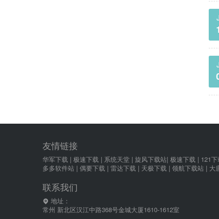
友情链接
华军下载
|
极速下载
|
系统天堂
|
旋风下载站
|
极速下载
|
121
多多软件站
|
偶要下载
|
雷达下载
|
天极下载
|
领航下载站
|
大
联系我们
地址：
常州 新北区汉江中路368号金城大厦1610-1612室