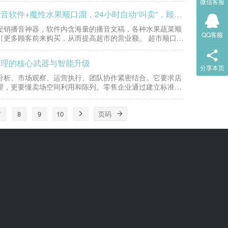
微信客服
超市播音软件超市海报软件还在愁客流？西银超市智能播音软件+魔性水果顺口溜，24小时自动“叫卖”，顾客闻声进店！生鲜水果店引流“王炸”！
促销播音神器，软件内含海量的播音文稿，各种水果蔬菜顺
QQ客服
引更多顾客前来购买，从而提高超市的营业额。 超市顺口溜
管理的核心武器与智能升级
分享本页
分析、市场观察、运营执行、团队协作紧密结合。它要求店
理，更要懂卖场空间利用和陈列。零售企业通过建立标准、
…
7
8
9
10