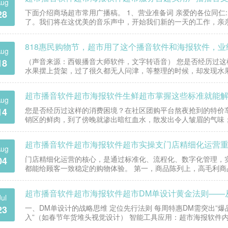
ug
下面介绍商场超市常用广播稿。 1、营业准备词 亲爱的各位同仁:大
28
了。我们将在这优美的音乐声中，开始我们新的一天的工作，亲
给别人，一个暖暖的微笑，新的一天就这样开始…
818惠民购物节，超市用了这个播音软件和海报软件，业绩
ug
（声音来源：西银播音大师软件，文字转语音） 您是否经历过
18
水果摆上货架，过了很久都无人问津，等整理的时候，却发现水
到了傍晚就渗出暗红血水，散发出令人皱眉的气味；冰鲜三文…
超市播音软件超市海报软件生鲜超市掌握这些标准就能解
ug
您是否经历过这样的消费困境？在社区团购平台熬夜抢到的特价
14
销区的鲜肉，到了傍晚就渗出暗红血水，散发出令人皱眉的气味
些令人沮丧的消费体验，正是商超行业痛点：“生鲜零售的终…
超市播音软件超市海报软件超市实操支门店精细化运营
ug
门店精细化运营的核心，是通过标准化、流程化、数字化管理，
04
都能给顾客一致稳定的购物体验。 第一，商品陈列上，高毛利商品放
购买件数。生鲜需监控保存时间和温度，保证鲜度…
超市播音软件超市海报软件超市DM单设计黄金法则——
Jul
一、DM单设计的战略思维 定位先行法则 每周特惠DM需突出”爆
23
入”（如春节年货堆头视觉设计） 智能工具应用：超市海报软件内