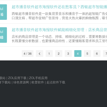
Jul
西银超市播音软件是一款集背景音乐和播音于一体的超智能广告
16
口溜文稿，帮超市促销广告宣传，营造火热火爆的购物氛围，吸
播音文稿如下： 工作累，工作苦，买个榴莲补一补， 榴莲…
超市播音软件超市海报软件赋能精细化管理：店长商品
Jul
店长的商品管理是一个动态、持续、精细化的过程，需要将数据
08
长既要懂分析数据，也要懂商品特性，还要懂顾客需求和员工管
提供智能化工具、赋能授权、关注绩效，就能引导店长们将这项
4 / 36
1
2
3
4
5
6
下载站
|
ZOL应用下载
|
ZOL手机应用
唐下载站
|
绿色资源网
|
欧普软件
|
起点软件下载