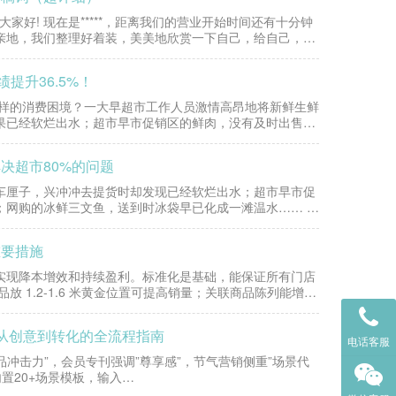
家好! 现在是*****，距离我们的营业开始时间还有十分钟
亲地，我们整理好着装，美美地欣赏一下自己，给自己，也
提升36.5%！
这样的消费困境？一大早超市工作人员激情高昂地将新鲜生鲜
果已经软烂出水；超市早市促销区的鲜肉，没有及时出售，
决超市80%的问题
车厘子，兴冲冲去提货时却发现已经软烂出水；超市早市促
；网购的冰鲜三文鱼，送到时冰袋早已化成一滩温水…… 这
重要措施
实现降本增效和持续盈利。标准化是基础，能保证所有门店
 1.2-1.6 米黄金位置可提高销量；关联商品陈列能增加
从创意到转化的全流程指南
电话客服
品冲击力”，会员专刊强调”尊享感”，节气营销侧重”场景代
置20+场景模板，输入…