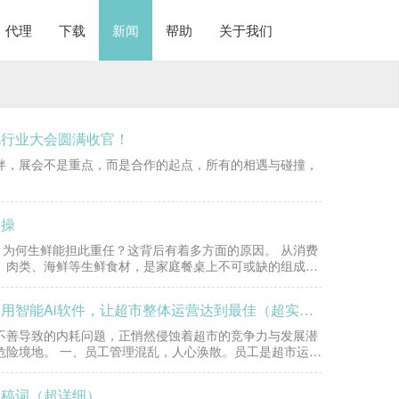
代理
下载
新闻
帮助
关于我们
化行业大会圆满收官！
伙伴，展会不是重点，而是合作的起点，所有的相遇与碰撞，
实操
。为何生鲜能担此重任？这背后有着多方面的原因。 从消费
、肉类、海鲜等生鲜食材，是家庭餐桌上不可或缺的组成部
超市西银软件超市海报软件超市一定要警惕四大误区，使用智能Ai软件，让超市整体运营达到最佳（超实用）
不善导致的内耗问题，正悄然侵蚀着超市的竞争力与发展潜
危险境地。 一、员工管理混乱，人心涣散。员工是超市运营
文稿词（超详细）