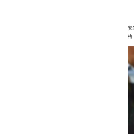
　
　
安
格