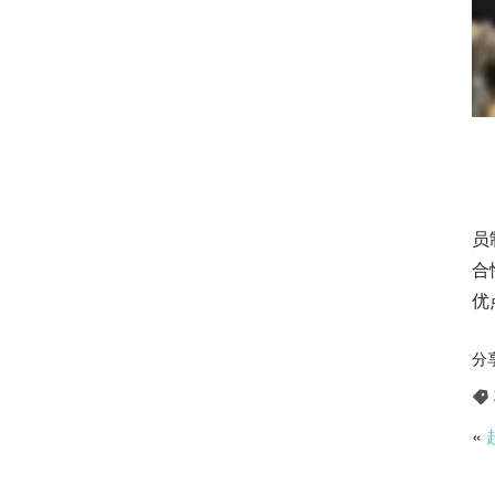
　
　
员
合
优
分
«