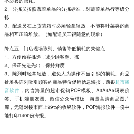
不必要的损耗。
2、分拣员按照蔬菜单品的分拣标准，对蔬菜单品行等级分
拣
3、配送员在上货装箱时必须轻拿轻放，不能将叶菜类的商
品相互压箱堆放。（如配送员工很随意的现象）
降点五、门店现场陈列、销售降低损耗的关键点
1、方便顾客挑选，减少顾客翻、拣
2、保证先进先出，保持鲜度
3、陈列时轻拿轻放，避免人为操作不当引起的损耗。商品
处堆头陈列吸引顾客的商品特价促销信息海报，西银
超市播
音软件
，内含海量的超市促销POP模板、A3A4A5码表价
签、手机端朋友圈、微信公众号模板，海量高清商品图片
库，无缝对接市面上99%的收银软件，POP海报软件一份中
能打印1400份海报。