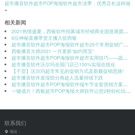
超市播音软件超市POP海报软件超市淡季，优秀店长这样做
»
相关新闻
2021热情盛夏，西银软件招募城市经销商全国巡展圆满收官
6位神秘直播带货主播入驻西银
超市播音软件超市POP海报软件超市25个常用促销广告播音文稿
西银播音大师2021 一月更新“如约而至”
超市播音软件超市POP海报软件超市实用技巧——蔬菜商品的陈列
超市播音软件沃尔玛全国门店已100%实现在线化
【干货】沃尔玛超市常见的促销方式及新颖促销思路!
超市播音软件发现部分商超人流量持续下跌
超市播音软件超市POP海报软件端午节全套营销方案、文案强势来袭（可直接用！）
一键成片！西银超市POP海报大师软件让您2秒轻松玩转短视频！
联系我们
地址：