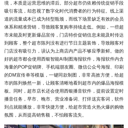
境，本质是运营思维的滞后。部分超市仍依赖传统促销手段
吸引客流，却忽视了数字化时代消费者的行为特征。线上渠
道的流量成本已成为转型瓶颈，而线下场景缺乏有效的会员
体系和精准营销，导致顾客复购率持续走低。例如，一些超
市未能及时更新爆品宣传，门店特价促销信息未能及时传达
到顾客，整个超市陈列没有进行节日主题装饰，导致顾客对
门店没有吸引力，误认为上商店内产品不够应季新鲜。做的
好的超市都会使用西银智能AI制图海报软件，海报软件内含
海量的POP促销牌、手机端朋友圈、微信公众号海报、印刷
的DM宣传单等模版，一键同款制图，非常高效方便，给超
市的陈列焕然一新，让顾客清晰地看到超市内的爆品海报模
板。同时，超市店长还会使用西银播音软件，提前设置定时
播音任务，早市、晚市、营业准备词、打烊送宾客词，软件
到点就能播放，非常快捷方便，给超市营造火热火爆的购物
氛围，从而提高销售额，不怕顾客流失。