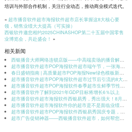
培训与外部合作机制，关注行业动态，推动商业模式迭代。
«
超市播音软件超市海报软件超市店长掌握这8大核心要
领，销售业绩大大提高（可实操）
西银软件邀您相约2025CHINASHOP第二十五届中国零售
业博览会，共赴盛会！
»
相关新闻
西银播音大师网络连锁店版——中高端卖场的播音解决方案
超市播音软件超市POP海报软件超市端午节，一张海报模板，搞定你的公众号，为你的公众号推广，增添无限动力！
春日盛销指南 | 高质量超市POP海报New绿色模板新鲜送达
超市播音软件超市POP海报软件超市过节后引流的8大招式！
超市播音软件超市POP海报软件春季超市生鲜季节性商品陈列指南
超市播音软件了解到2021年GDP目标将增长6％以上
超市播音软件超市海报软件西银易秀，秀出强大！8月21日新品全球首发！【H5营销神器】
超市播音软件超市海报软件你的超市是不是面临业绩下滑，快来看看这3块方面！
超市播音软件超市POP海报软件西银易秀国庆专题，让你的国庆营销别出心裁！
超市广告促销神器——西银播音软件超市，如何帮您轻松拿捏暴涨销售业绩？