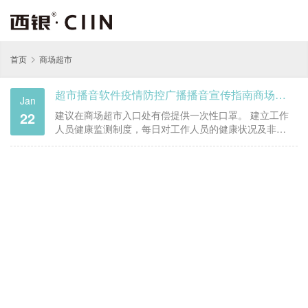
首页
商场超市
超市播音软件疫情防控广播播音宣传指南商场超市篇
Jan
22
建议在商场超市入口处有偿提供一次性口罩。 建立工作
人员健康监测制度，每日对工作人员的健康状况及非工
作期间是否接触可疑人员进行登记，如出现可疑症状
（发热、咳嗽、胸闷、乏力等）及时就医。 工作人员在
工作期间戴好口罩、勤洗手等防护工作。 确保有效的通
风，温度适宜时尽量采用自然通…