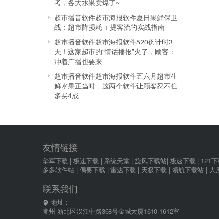
考，各大水果卖爆了~
超市播音软件超市海报软件夏日果鲜保卫
战：超市降损耗 + 提客流的实战指南
超市播音软件超市海报软件520倒计时3
天！这家超市的“情话播报”火了，顾客：
冲着广播也要来
超市播音软件超市海报软件五六月超市生
鲜水果正当时，这两个软件让顾客忍不住
多买4成
友情链接
华军下载
|
极速下载
|
系统天堂
|
旋风下载站
|
极速下载
|
121
多多软件站
|
偶要下载
|
雷达下载
|
天极下载
|
领航下载站
|
大
联系我们
地址：
常州 新北区汉江中路368号金城大厦1610-1612室