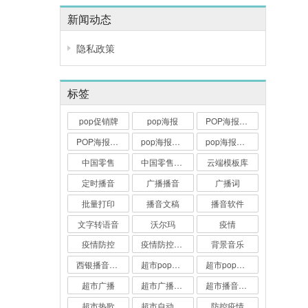
新闻动态
隐私政策
标签
pop促销牌
pop海报
POP海报大师
POP海报打印
pop海报打印软件
pop海报软件
中国零售
中国零售业博览会
云端模板库
定时播音
广播播音
广播词
批量打印
播音文稿
播音软件
文字转语音
沃尔玛
疫情
疫情防控
疫情防控广播词
背景音乐
西银播音大师
超市pop海报
超市pop海报软件
超市广播
超市广播播音
超市播音软件
超市热歌
超市自动播音软件
防控疫情