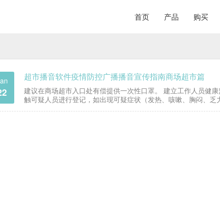
首页
产品
购买
超市播音软件疫情防控广播播音宣传指南商场超市篇
Jan
建议在商场超市入口处有偿提供一次性口罩。 建立工作人员健
22
触可疑人员进行登记，如出现可疑症状（发热、咳嗽、胸闷、乏
防护工作。 确保有效的通风，温度适宜时尽量采用自然通…