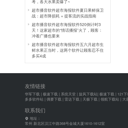
考，各大水果卖爆了~
超市播音软件超市海报软件夏日果鲜保卫
战：超市降损耗 + 提客流的实战指南
超市播音软件超市海报软件520倒计时3
天！这家超市的“情话播报”火了，顾客：
冲着广播也要来
超市播音软件超市海报软件五六月超市生
鲜水果正当时，这两个软件让顾客忍不住
多买4成
友情链接
华军下载
|
极速下载
|
系统天堂
|
旋风下载站
|
极速下载
|
121
多多软件站
|
偶要下载
|
雷达下载
|
天极下载
|
领航下载站
|
大
联系我们
地址：
常州 新北区汉江中路368号金城大厦1610-1612室