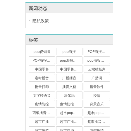
新闻动态
隐私政策
标签
pop促销牌
pop海报
POP海报大师
POP海报打印
pop海报打印软件
pop海报软件
中国零售
中国零售业博览会
云端模板库
定时播音
广播播音
广播词
批量打印
播音文稿
播音软件
文字转语音
沃尔玛
疫情
疫情防控
疫情防控广播词
背景音乐
西银播音大师
超市pop海报
超市pop海报软件
超市广播
超市广播播音
超市播音软件
超市热歌
超市自动播音软件
防控疫情