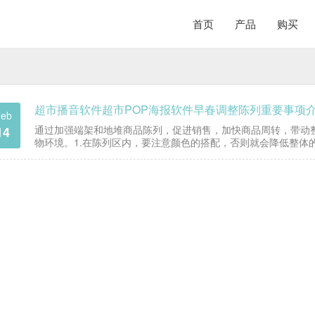
首页
产品
购买
超市播音软件超市POP海报软件早春调整陈列重要事项
eb
通过加强端架和地堆商品陈列，促进销售，加快商品周转，带动
14
物环境。1.在陈列区内，要注意颜色的搭配，否则就会降低整体
列的主题，它可以让摆设的商品收到意想不到的效果；西银…