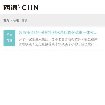
首页
收银一体机
超市播音软件介绍生鲜水果店收银称重一体收银机的必要性
Mar
19
开了一家生鲜水果店，要不要弄套收银软件和收款机来
管理收银！还是直接花几十块钱买个小称，自己按计算
器算价格！可能这也是很多已经开店或者准备开店老板
的想法，那您是怎么考虑的呢！现在开店的主力已经转
为8090后了，这一批人，都是活在智能时代，所谓智能
就是有很多人可以通过机器设备…