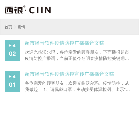
首页
疫情
超市播音软件疫情防控广播播音文稿
Feb
02
欢迎光临沃尔玛，各位亲爱的顾客朋友，下面播报超市
疫情防控广播词，当前正值今冬明春疫情防控关键期，
千万不能放松警惕，超市播音软件西银播音大师倡议：
1.出门购物，请务必佩戴口罩，请随身携带身份证、出入
超市播音软件疫情防控宣传广播播音文稿
Feb
证。 2.为了您和您家人的安全，排队时请保持1米以上的
01
安全距离。 3.请积…
各位亲爱的顾客朋友，欢迎光临沃尔玛。疫情防控，从
我做起： 1、请佩戴口罩，主动接受体温检测、出示“健
康码”、注重咳嗽礼仪，在购物中不随便触摸不需要购买
的商品，尽量采取移动支付方式。 2、为保障您和他人的
健康安全，请尽量错开高峰期购物，在超市外面及收银
台前有序排队，保持一米…