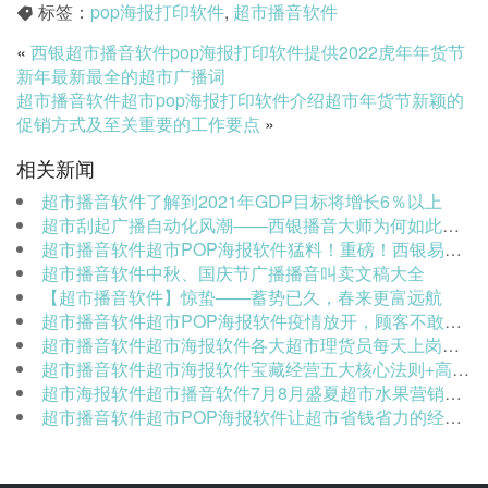
标签：
pop海报打印软件
,
超市播音软件
«
西银超市播音软件pop海报打印软件提供2022虎年年货节
新年最新最全的超市广播词
超市播音软件超市pop海报打印软件介绍超市年货节新颖的
促销方式及至关重要的工作要点
»
相关新闻
超市播音软件了解到2021年GDP目标将增长6％以上
超市刮起广播自动化风潮——西银播音大师为何如此火爆？
超市播音软件超市POP海报软件猛料！重磅！西银易秀如何帮你打造抓眼营销？一秒出圈！超市播音软件超市POP海报软件
超市播音软件中秋、国庆节广播播音叫卖文稿大全
【超市播音软件】惊蛰——蓄势已久，春来更富远航
超市播音软件超市POP海报软件疫情放开，顾客不敢去超市？提升客流、销量的关键在这里
超市播音软件超市海报软件各大超市理货员每天上岗必做的10件事，让你成为超市宝藏员工
超市播音软件超市海报软件宝藏经营五大核心法则+高效工具，助你轻松赢战社区零售！
超市海报软件超市播音软件7月8月盛夏超市水果营销方案（超实用）
超市播音软件超市POP海报软件让超市省钱省力的经营神器