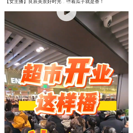
【女主播】良辰美景好时光，磕着瓜子就是香！
00:00 / 00:38
蜜薯喊麦：
【男主播】烤蜜薯哪家强，【店名】尝一尝！
【女主播】各位朋友有口福，美味蜜薯刚出炉！
【男主播】三味真火来烤熟，祝我顾客展宏图！
【女主播】烤蜜薯，烤蜜薯，软糯香甜补一补！
【男主播】冬季美味它为主，吃了蜜薯不受苦！
【女主播】烤蜜薯，香又甜，包你满意喜连连！
【男主播】这个味道像过年，祝你健康又赚钱！
腊八节文稿：
【女主播】腊八节，粥料俏！【店名】腊八特惠来啦！
【男主播】杂粮组合装，糯米加红豆加莲子加花生，原价
29.9元,特价19.9元每袋。
【女主播】新疆红枣特价5.9元每斤。