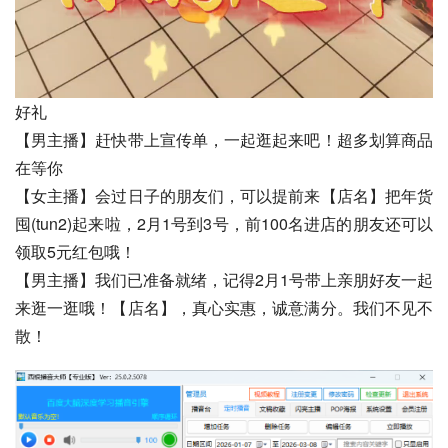
【男主播】所有商品价格亲民，优质蔬果，生猛海鲜，高端
礼盒【店名】都有！
【女主播】还为大家准备了666元的大奖，有好货，好价和
好礼
【男主播】赶快带上宣传单，一起逛起来吧！超多划算商品
在等你
【女主播】会过日子的朋友们，可以提前来【店名】把年货
囤(tun2)起来啦，2月1号到3号，前100名进店的朋友还可以
领取5元红包哦！
【男主播】我们已准备就绪，记得2月1号带上亲朋好友一起
来逛一逛哦！【店名】，真心实惠，诚意满分。我们不见不
散！