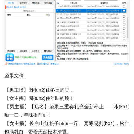
坚果文稿：
【男主播】囤(tun2)住冬日的香，
【女主播】囤(tun2)住年味的脆！
【男主播】【店名】坚果三重奏礼盒全新奉上——咔(ka1)
嚓一口，年味提前到！
【女主播】长白山红松子59.9一斤，壳薄易剥(bo1)，松仁
饱满乳白，带着天然松木清香。