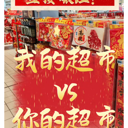
超市春节最热闹火爆的广播播音文稿词，直接用，超有吸引
力！
春联喊卖：
【女主播】想买春联来西银，一年红红又火火！
【男主播】各种春联都稳妥，新老客户都认可！
【女主播】咱家对联贴上墙，发财致富又吉祥！
【男主播】有上联，有下联，一年四季不缺钱！
【女主播】上联祝你身体棒，下联祝你财源旺！
【男主播】有福字，有窗花，祝你一路发发发！
【女主播】需要的朋友别犹豫，早贴早旺早如意！
过年开业：
【女主播】尊敬的顾客朋友们，2月1号万众期待的【店名】
就要开业啦！