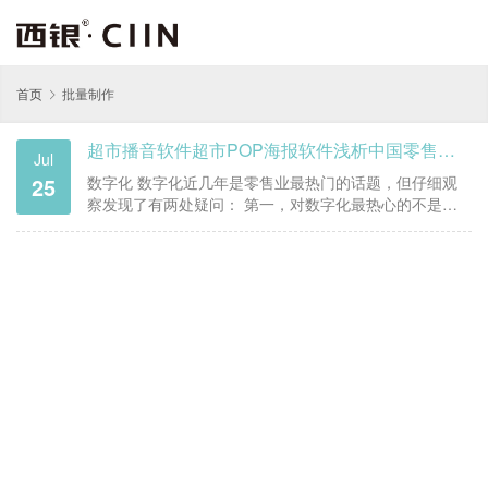
首页
批量制作
超市播音软件超市POP海报软件浅析中国零售业三个热点问题
Jul
25
数字化 数字化近几年是零售业最热门的话题，但仔细观
察发现了有两处疑问： 第一，对数字化最热心的不是做
零售的人，而是社会上许多想靠数字化忽悠想赚零售业
钱的人，如媒体、社会组织机构、数字化工具供应商和
各种商业峰会等； 第二，零售企业深感数字化的重要
性，但不知从何入手可取得效率…