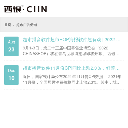
首页
超市广告促销
超市播音软件超市POP海报软件超有戏 | 2022 CHINASHOP西银软件新品发布——门店数字营销三剑客
Aug
23
9月1-3日，第二十三届中国零售业博览会（2022
CHINASHOP）将在青岛世界博览城即将开幕。 西银软
件又有重磅新品“亮相”——西银媒体大师，展现世界的数
字媒体开放平台震撼上市！ 长期深耕中国商超播音软件
超市播音软件11月份CPI同比上涨2.3％，鲜菜价格涨幅较大
Dec
行业的高端品牌——西银播音大师提供超市广告促销的
10
一系列产品和解…
近日，国家统计局公布2021年11月份CPI数据。 2021年
11月份，全国居民消费价格同比上涨2.3%。其中，城市
上涨2.4%，农村上涨2.2%；食品价格上涨1.6%，非食品
价格上涨2.5%；消费品价格上涨2.9%，服务价格上涨
1.5%。1—11月平均，全国居民消费价格…