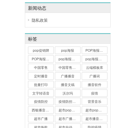
新闻动态
隐私政策
标签
pop促销牌
pop海报
POP海报大师
POP海报打印
pop海报打印软件
pop海报软件
中国零售
中国零售业博览会
云端模板库
定时播音
广播播音
广播词
批量打印
播音文稿
播音软件
文字转语音
沃尔玛
疫情
疫情防控
疫情防控广播词
背景音乐
西银播音大师
超市pop海报
超市pop海报软件
超市广播
超市广播播音
超市播音软件
超市热歌
超市自动播音软件
防控疫情