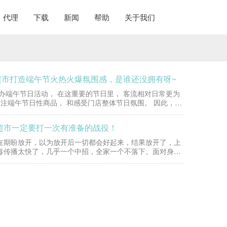
代理
下载
新闻
帮助
关于我们
超市打造端午节火热火爆氛围感，是谁还没拥有呀~
办端午节日活动， 在这重要的节日里， 客流相对日常更为
注端午节日性商品， 和感受门店整体节日氛围。 因此，西
，超市一定要打一次有准备的战役！
在期盼放开，以为放开后一切都会好起来，结果放开了，上
毒传播太快了，几乎一个中招，全家一个不落下。面对身体