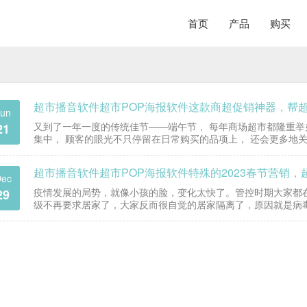
首页
产品
购买
超市播音软件超市POP海报软件这款商超促销神器，帮
Jun
又到了一年一度的传统佳节——端午节， 每年商场超市都隆重举
21
集中， 顾客的眼光不只停留在日常购买的品项上， 还会更多地关
银POP海报大师将传统与现代灵感相结合， 为超…
超市播音软件超市POP海报软件特殊的2023春节营销
ec
疫情发展的局势，就像小孩的脸，变化太快了。管控时期大家都
29
级不再要求居家了，大家反而很自觉的居家隔离了，原因就是病
的不适，还有什么比舒服和健康重要呢？ 一、两大现象 1、…