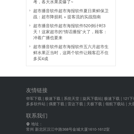
考，各大水果卖爆了~
超市播音软件超市海报软件夏日果鲜保卫
战：超市降损耗 + 提客流的实战指南
超市播音软件超市海报软件520倒计时3
天！这家超市的“情话播报”火了，顾客：
冲着广播也要来
超市播音软件超市海报软件五六月超市生
鲜水果正当时，这两个软件让顾客忍不住
多买4成
友情链接
华军下载
|
极速下载
|
系统天堂
|
旋风下载站
|
极速下载
|
121
多多软件站
|
偶要下载
|
雷达下载
|
天极下载
|
领航下载站
|
大
联系我们
地址：
常州 新北区汉江中路368号金城大厦1610-1612室