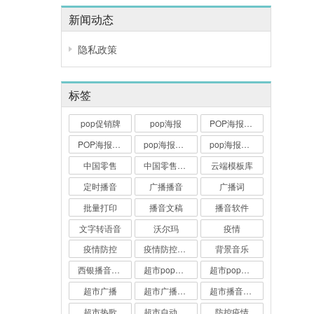
新闻动态
隐私政策
标签
pop促销牌
pop海报
POP海报大师
POP海报打印
pop海报打印软件
pop海报软件
中国零售
中国零售业博览会
云端模板库
定时播音
广播播音
广播词
批量打印
播音文稿
播音软件
文字转语音
沃尔玛
疫情
疫情防控
疫情防控广播词
背景音乐
西银播音大师
超市pop海报
超市pop海报软件
超市广播
超市广播播音
超市播音软件
超市热歌
超市自动播音软件
防控疫情