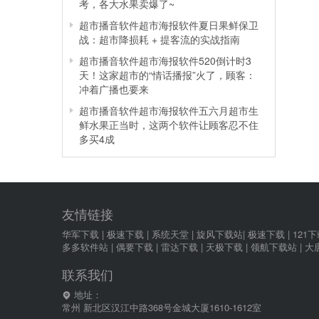
考，各大水果卖爆了~
超市播音软件超市海报软件夏日果鲜保卫
战：超市降损耗 + 提客流的实战指南
超市播音软件超市海报软件520倒计时3
天！这家超市的“情话播报”火了，顾客：
冲着广播也要来
超市播音软件超市海报软件五六月超市生
鲜水果正当时，这两个软件让顾客忍不住
多买4成
友情链接
华军下载
|
极速下载
|
系统天堂
|
旋风下载站
|
极速下载
|
121
多多软件站
|
偶要下载
|
雷达下载
|
天极下载
|
领航下载站
|
大
联系我们
地址：
常州 新北区汉江中路368号金城大厦1610-1612室