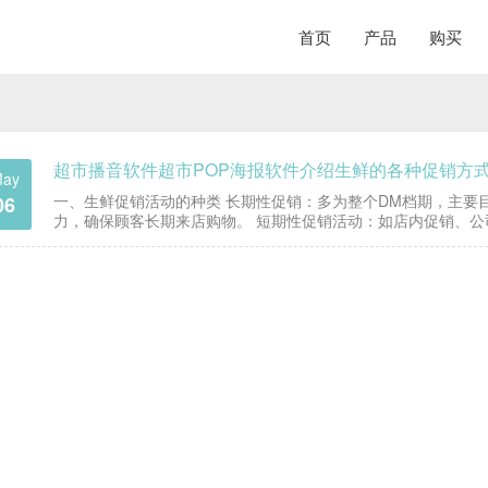
首页
产品
购买
超市播音软件超市POP海报软件介绍生鲜的各种促销方
ay
一、生鲜促销活动的种类 长期性促销：多为整个DM档期，主要
06
力，确保顾客长期来店购物。 短期性促销活动：如店内促销、
主题的促销活动，以提高来客数，达到预期的营业指标。例如…